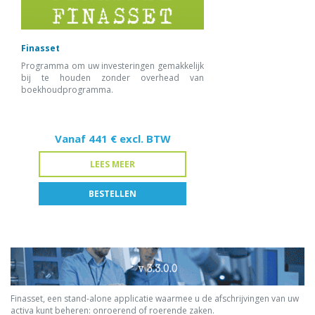
Finasset
Programma om uw investeringen gemakkelijk
bij te houden zonder overhead van
boekhoudprogramma.
Vanaf
441 € excl. BTW
LEES MEER
BESTELLEN
1 TOT 2 WERKPOSTEN
441,00 € excl. BTW
3 TOT 5 WERKPOSTEN
772,00 € excl. BTW
6 TOT 10
WERKPOSTEN
Finasset, een stand-alone applicatie waarmee u de afschrijvingen van uw
1175,00 € excl. BTW
activa kunt beheren: onroerend of roerende zaken.