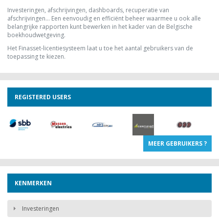
11 TOT 20
Investeringen, afschrijvingen, dashboards, recuperatie van
WERKPOSTEN
afschrijvingen... Een eenvoudig en efficiënt beheer waarmee u ook alle
1886,00 € excl. BTW
belangrijke rapporten kunt bewerken in het kader van de Belgische
boekhoudwetgeving.
Het Finasset-licentiesysteem laat u toe het aantal gebruikers van de
toepassing te kiezen.
REGISTERED USERS
MEER GEBRUIKERS ?
KENMERKEN
Investeringen