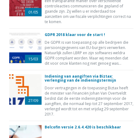
een transparante manier over verschillende
controleacties communiceren die gepland of
gaande zijn. Zij willen u er inderdaad toe
01/05
aanzetten om uw fiscale verplichtingen correct na
te komen.
GDPR 2018 klaar voor de start !
De GDPR is van toepassing op alle bedrijven die
persoonsgegevens van EU-burgers verwerken.
Natuurlijk zullen LBRP en zijn softwares weldra
GDPR compliant worden. Maar wij meenden dat
15/03
dit voor onze klanten nog niet genoeg was...
Indiening van aangiften via Biztax:
verlenging van de indieningstermijn
Door vertragingen in de toepassing Biztax heeft
de minister van Financiën Johan Van Overtveldt
beslist dat de eerste indieningstermijn voor de
27/09
aangiften, die normaal liep tot 27 september 2017,
verlengd wordt tot en met vrijdag 29 september
2017.
Belcofin versie 2.6.4.420 is beschikbaar